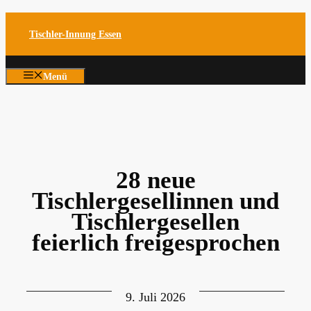
Zum
Tischler-Innung Essen
Inhalt
springen
Menü
28 neue
Tischlergesellinnen und
Tischlergesellen
feierlich freigesprochen
9. Juli 2026