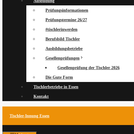
Ausbildung
Prüfungsinformationen
Prüfungstermine 26/27
#tischlerinwerden
Berufsbild Tischler
Ausbildungsbetriebe
Gesellenprüfungen
Gesellenprüfung der Tischler 2026
Die Gute Form
Tischlerbetriebe in Essen
Kontakt
Tischler-Innung Essen