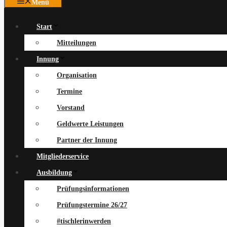
Menü
Start
Mitteilungen
Innung
Organisation
Termine
Vorstand
Geldwerte Leistungen
Partner der Innung
Mitgliederservice
Ausbildung
Prüfungsinformationen
Prüfungstermine 26/27
#tischlerinwerden