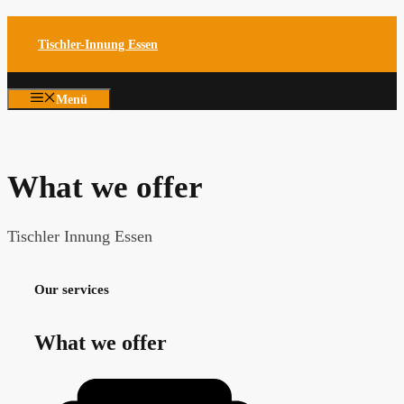
Zum
Tischler-Innung Essen
Inhalt
springen
Menü
What we offer
Tischler Innung Essen
Our services
What we offer