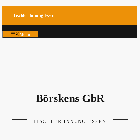
Zum
Tischler-Innung Essen
Inhalt
springen
Menü
Börskens GbR
TISCHLER INNUNG ESSEN